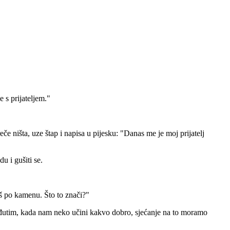
 s prijateljem."
e ništa, uze štap i napisa u pijesku: "Danas me je moj prijatelj
u i gušiti se.
šeš po kamenu. Što to znači?"
 Međutim, kada nam neko učini kakvo dobro, sjećanje na to moramo