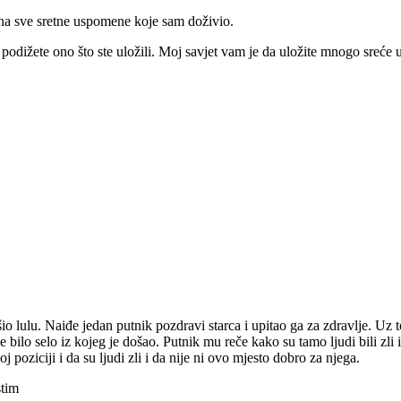
i na sve sretne uspomene koje sam doživio.
podižete ono što ste uložili. Moj savjet vam je da uložite mnogo sreće 
io lulu. Naiđe jedan putnik pozdravi starca i upitao ga za zdravlje. Uz to
e bilo selo iz kojeg je došao. Putnik mu reče kako su tamo ljudi bili zli i
 poziciji i da su ljudi zli i da nije ni ovo mjesto dobro za njega.
stim