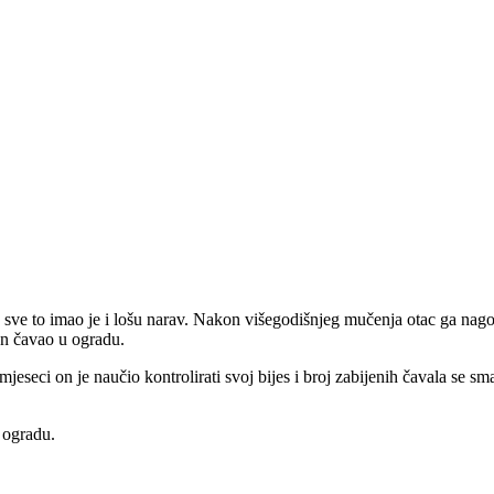
z sve to imao je i lošu narav. Nakon višegodišnjeg mučenja otac ga nago
an čavao u ogradu.
seci on je naučio kontrolirati svoj bijes i broj zabijenih čavala se sman
 ogradu.