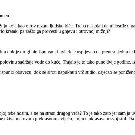
kamen!
žnju koja kao otrov razara ljudsko biće. Treba nastojati da milosrđe u na
rlo kratak, pa zašto ga provesti u gnjevu i otrovnoj mržnji?
u dok je drugi bio ispravan, i uvijek je uspijevao da prenese jednu te i
polovinu sadržaja vode do kuće. Trajalo je to tako pune dvije godine, i
ispunio obavezu, dok se siroti napuknuti vrč stidio, osjećao se ponižen
kojoj tebe nosim, a ne na strani drugog vrča? To je tako zato jer sam ja u
dine uživam u ovom prekrasnom cvijeću, i njime ukrašavam svoj stol. Da 