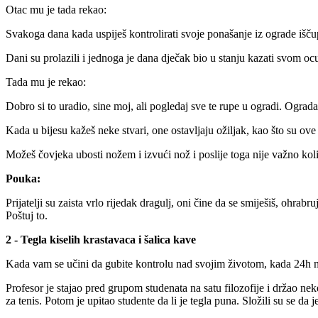
Otac mu je tada rekao:
Svakoga dana kada uspiješ kontrolirati svoje ponašanje iz ograde išču
Dani su prolazili i jednoga je dana dječak bio u stanju kazati svom oc
Tada mu je rekao:
Dobro si to uradio, sine moj, ali pogledaj sve te rupe u ogradi. Ograda 
Kada u bijesu kažeš neke stvari, one ostavljaju ožiljak, kao što su ove
Možeš čovjeka ubosti nožem i izvući nož i poslije toga nije važno koliko
Pouka:
Prijatelji su zaista vrlo rijedak dragulj, oni čine da se smiješiš, ohrabr
Poštuj to.
2 - Tegla kiselih krastavaca i šalica kave
Kada vam se učini da gubite kontrolu nad svojim životom, kada 24h na d
Profesor je stajao pred grupom studenata na satu filozofije i držao nek
za tenis. Potom je upitao studente da li je tegla puna. Složili su se da je