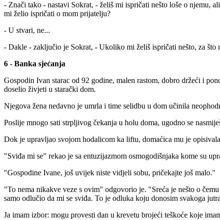
- Znači tako - nastavi Sokrat, - želiš mi ispričati nešto loše o njemu, ali
mi želio ispričati o mom prijatelju?
- U stvari, ne...
- Dakle - zaključio je Sokrat, - Ukoliko mi želiš ispričati nešto, za što n
6 - Banka sjećanja
Gospodin Ivan starac od 92 godine, malen rastom, dobro držeći i pono
doselio živjeti u starački dom.
Njegova žena nedavno je umrla i time selidbu u dom učinila neopho
Poslije mnogo sati strpljivog čekanja u holu doma, ugodno se nasmije
Dok je upravljao svojom hodalicom ka liftu, domaćica mu je opisivala 
"Sviđa mi se" rekao je sa entuzijazmom osmogodišnjaka kome su upr
"Gospodine Ivane, još uvijek niste vidjeli sobu, pričekajte još malo."
"To nema nikakve veze s ovim" odgovorio je. "Sreća je nešto o čemu od
samo odlučio da mi se sviđa. To je odluka koju donosim svakoga jutr
Ja imam izbor: mogu provesti dan u krevetu brojeći teškoće koje imam sa