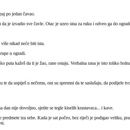
paj po jedan čavao.
u da je izvadio sve čavle. Otac je uzeo sina za ruku i odveo ga do ograd
više nikad neće biti ista.
 rupe u ogradi.
 puta kažeš da ti je žao, rane ostaju. Verbalna rana je isto toliko bolna
uju te da uspiješ u nečemu, oni su spremni da te saslušaju, da podijele tvo
an nije dovoljno, sjetite se tegle kiselih krastavaca... i kave.
e predmete iza sebe. Kada je sat počeo, bez riječi je podigao veliku, pra
st.