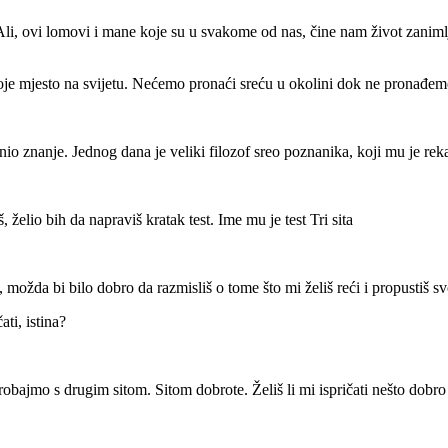
, ovi lomovi i mane koje su u svakome od nas, čine nam život zanimlji
oje mjesto na svijetu. Nećemo pronaći sreću u okolini dok ne pronađem
io znanje. Jednog dana je veliki filozof sreo poznanika, koji mu je rek
, želio bih da napraviš kratak test. Ime mu je test Tri sita
 možda bi bilo dobro da razmisliš o tome što mi želiš reći i propustiš svoj
ati, istina?
. Probajmo s drugim sitom. Sitom dobrote. Želiš li mi ispričati nešto dobr