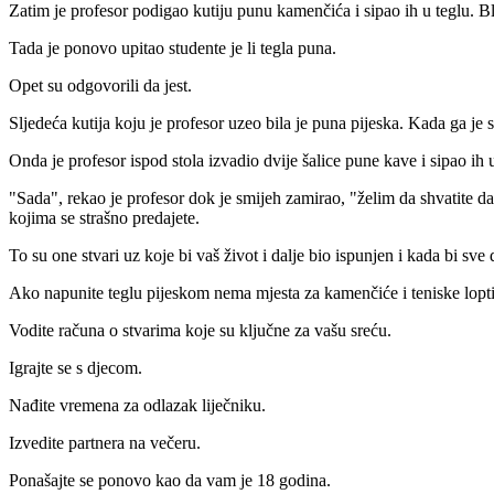
Zatim je profesor podigao kutiju punu kamenčića i sipao ih u teglu. Bl
Tada je ponovo upitao studente je li tegla puna.
Opet su odgovorili da jest.
Sljedeća kutija koju je profesor uzeo bila je puna pijeska. Kada ga je s
Onda je profesor ispod stola izvadio dvije šalice pune kave i sipao ih u
"Sada", rekao je profesor dok je smijeh zamirao, "želim da shvatite da o
kojima se strašno predajete.
To su one stvari uz koje bi vaš život i dalje bio ispunjen i kada bi sve
Ako napunite teglu pijeskom nema mjesta za kamenčiće i teniske loptice
Vodite računa o stvarima koje su ključne za vašu sreću.
Igrajte se s djecom.
Nađite vremena za odlazak liječniku.
Izvedite partnera na večeru.
Ponašajte se ponovo kao da vam je 18 godina.