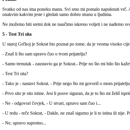
Svatko od nas ima poneku manu. Svi smo mi pomalo napuknuti vrč. Ali
onakvim kakvim jeste i gledati samo dobru stranu u ljudima.
Ne možemo biti sretni dok ne naučimo iskreno voljeti i ne nađemo sv
5 - Test Tri sita
U staroj Grčkoj je Sokrat bio poznat po tome, da je veoma visoko cijen
- Znaš li što sam upravo čuo o tvom prijatelju?
- Samo trenutak - zaustavio ga je Sokrat.- Prije no što mi bilo što kažeš
- Test Tri sita?
- Tako je - nastavi Sokrat. - Prije nego što mi govoriš o mom prijatelju,
- Prvo sito je sito istine. Jesi li posve siguran, da je to što mi želiš isprič
- Ne - odgovori čovjek, - U stvari, upravo sam čuo i...
- U redu - reče Sokrat, - Dakle, ne znaš sigurno je li to istina ili nije
- Ne, upravo suprotno...