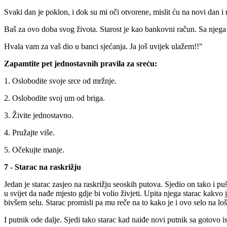
Svaki dan je poklon, i dok su mi oči otvorene, mislit ću na novi dan 
Baš za ovo doba svog života. Starost je kao bankovni račun. Sa njega 
Hvala vam za vaš dio u banci sjećanja. Ja još uvijek ulažem!!"
Zapamtite pet jednostavnih pravila za sreću:
1. Oslobodite svoje srce od mržnje.
2. Oslobodite svoj um od briga.
3. Živite jednostavno.
4. Pružajte više.
5. Očekujte manje.
7 - Starac na raskrižju
Jedan je starac zasjeo na raskrižju seoskih putova. Sjedio on tako i puš
u svijet da nađe mjesto gdje bi volio živjeti. Upita njega starac kakvo j
bivšem selu. Starac promisli pa mu reče na to kako je i ovo selo na lošoj
I putnik ode dalje. Sjedi tako starac kad naiđe novi putnik sa gotovo i