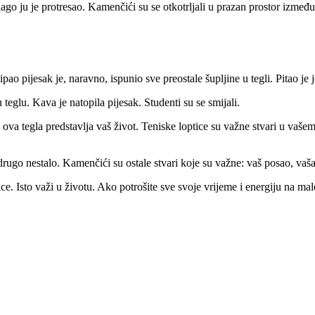
ago ju je protresao. Kamenčići su se otkotrljali u prazan prostor između
ipao pijesak je, naravno, ispunio sve preostale šupljine u tegli. Pitao je 
 teglu. Kava je natopila pijesak. Studenti su se smijali.
va tegla predstavlja vaš život. Teniske loptice su važne stvari u vašem ž
 drugo nestalo. Kamenčići su ostale stvari koje su važne: vaš posao, vaša 
. Isto važi u životu. Ako potrošite sve svoje vrijeme i energiju na male