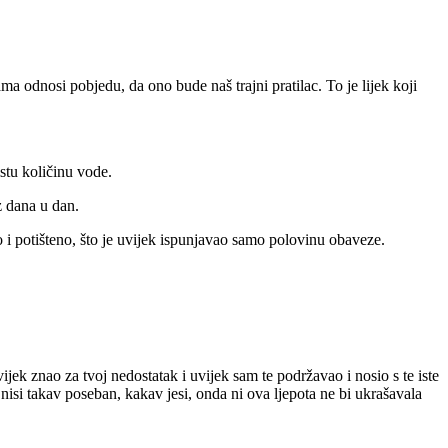
ma odnosi pobjedu, da ono bude naš trajni pratilac. To je lijek koji
stu količinu vode.
z dana u dan.
o i potišteno, što je uvijek ispunjavao samo polovinu obaveze.
vijek znao za tvoj nedostatak i uvijek sam te podržavao i nosio s te iste
nisi takav poseban, kakav jesi, onda ni ova ljepota ne bi ukrašavala