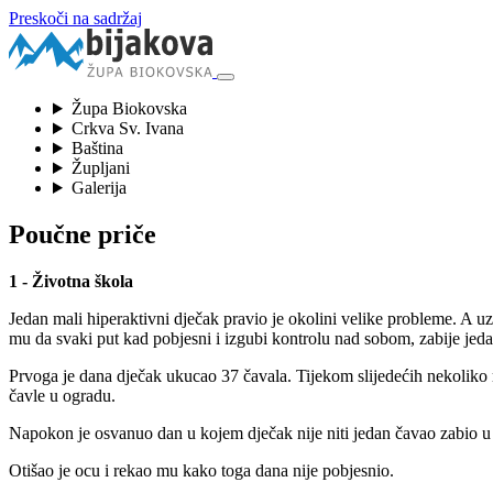
Preskoči na sadržaj
Župa Biokovska
Crkva Sv. Ivana
Baština
Župljani
Galerija
Poučne priče
1 - Životna škola
Jedan mali hiperaktivni dječak pravio je okolini velike probleme. A u
mu da svaki put kad pobjesni i izgubi kontrolu nad sobom, zabije jed
Prvoga je dana dječak ukucao 37 čavala. Tijekom slijedećih nekoliko mje
čavle u ogradu.
Napokon je osvanuo dan u kojem dječak nije niti jedan čavao zabio u
Otišao je ocu i rekao mu kako toga dana nije pobjesnio.