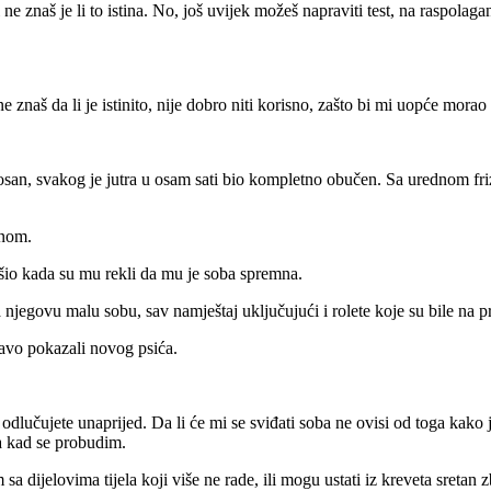
 ne znaš je li to istina. No, još uvijek možeš napraviti test, na raspolaganju
e znaš da li je istinito, nije dobro niti korisno, zašto bi mi uopće morao i
san, svakog je jutra u osam sati bio kompletno obučen. Sa urednom friz
dnom.
šio kada su mu rekli da mu je soba spremna.
njegovu malu sobu, sav namještaj uključujući i rolete koje su bile na p
avo pokazali novog psića.
lučujete unaprijed. Da li će mi se sviđati soba ne ovisi od toga kako j
a kad se probudim.
 dijelovima tijela koji više ne rade, ili mogu ustati iz kreveta sretan z