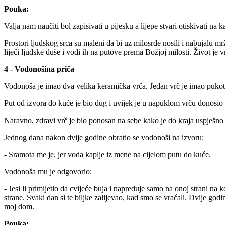
Pouka:
Valja nam naučiti bol zapisivati u pijesku a lijepe stvari otiskivati na 
Prostori ljudskog srca su maleni da bi uz milosrđe nosili i nabujalu mr
liječi ljudske duše i vodi ih na putove prema Božjoj milosti. Život je v
4 - Vodonošina priča
Vodonoša je imao dva velika keramička vrča. Jedan vrč je imao pukotin
Put od izvora do kuće je bio dug i uvijek je u napuklom vrču donosio 
Naravno, zdravi vrč je bio ponosan na sebe kako je do kraja uspješno 
Jednog dana nakon dvije godine obratio se vodonoši na izvoru:
- Sramota me je, jer voda kaplje iz mene na cijelom putu do kuće.
Vodonoša mu je odgovorio:
- Jesi li primijetio da cvijeće buja i napreduje samo na onoj strani na 
strane. Svaki dan si te biljke zalijevao, kad smo se vraćali. Dvije go
moj dom.
Pouka: