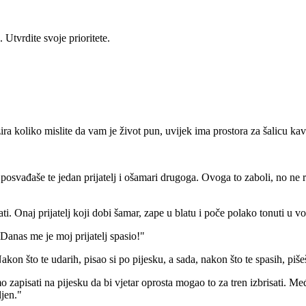
 Utvrdite svoje prioritete.
ra koliko mislite da vam je život pun, uvijek ima prostora za šalicu kave
svađaše te jedan prijatelj i ošamari drugoga. Ovoga to zaboli, no ne reč
i. Onaj prijatelj koji dobi šamar, zape u blatu i poče polako tonuti u vod
"Danas me je moj prijatelj spasio!"
akon što te udarih, pisao si po pijesku, a sada, nakon što te spasih, pi
mo zapisati na pijesku da bi vjetar oprosta mogao to za tren izbrisati.
ljen."