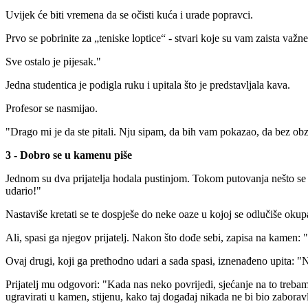
Uvijek će biti vremena da se očisti kuća i urade popravci.
Prvo se pobrinite za „teniske loptice“ - stvari koje su vam zaista važne.
Sve ostalo je pijesak."
Jedna studentica je podigla ruku i upitala što je predstavljala kava.
Profesor se nasmijao.
"Drago mi je da ste pitali. Nju sipam, da bih vam pokazao, da bez obzi
3 - Dobro se u kamenu piše
Jednom su dva prijatelja hodala pustinjom. Tokom putovanja nešto se po
udario!"
Nastaviše kretati se te dospješe do neke oaze u kojoj se odlučiše okupat
Ali, spasi ga njegov prijatelj. Nakon što dođe sebi, zapisa na kamen: 
Ovaj drugi, koji ga prethodno udari a sada spasi, iznenađeno upita: "N
Prijatelj mu odgovori: "Kada nas neko povrijedi, sjećanje na to treba
ugravirati u kamen, stijenu, kako taj događaj nikada ne bi bio zaborav