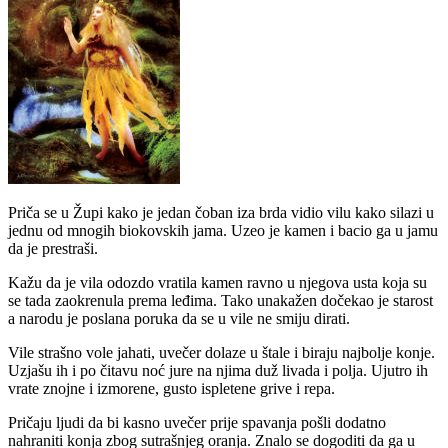
Priča se u Župi kako je jedan čoban iza brda vidio vilu kako silazi u
jednu od mnogih biokovskih jama. Uzeo je kamen i bacio ga u jamu
da je prestraši.
Kažu da je vila odozdo vratila kamen ravno u njegova usta koja su
se tada zaokrenula prema leđima. Tako unakažen dočekao je starost
a narodu je poslana poruka da se u vile ne smiju dirati.
Vile strašno vole jahati, uvečer dolaze u štale i biraju najbolje konje.
Uzjašu ih i po čitavu noć jure na njima duž livada i polja. Ujutro ih
vrate znojne i izmorene, gusto ispletene grive i repa.
Pričaju ljudi da bi kasno uvečer prije spavanja pošli dodatno
nahraniti konja zbog sutrašnjeg oranja. Znalo se dogoditi da ga u