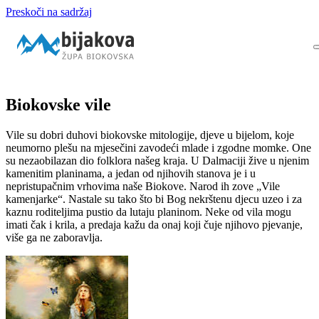
Preskoči na sadržaj
Biokovske vile
Vile su dobri duhovi biokovske mitologije, djeve u bijelom, koje
neumorno plešu na mjesečini zavodeći mlade i zgodne momke. One
su nezaobilazan dio folklora našeg kraja. U Dalmaciji žive u njenim
kamenitim planinama, a jedan od njihovih stanova je i u
nepristupačnim vrhovima naše Biokove. Narod ih zove „Vile
kamenjarke“. Nastale su tako što bi Bog nekrštenu djecu uzeo i za
kaznu roditeljima pustio da lutaju planinom. Neke od vila mogu
imati čak i krila, a predaja kažu da onaj koji čuje njihovo pjevanje,
više ga ne zaboravlja.