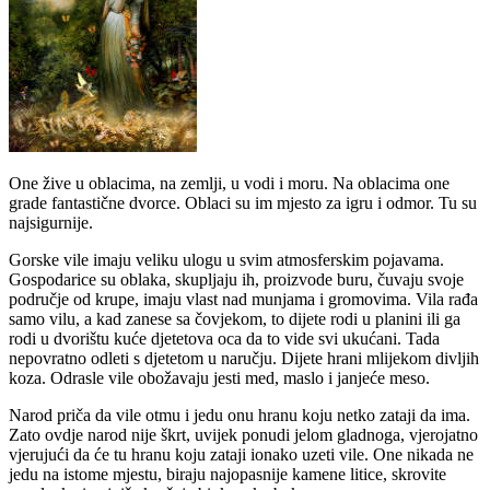
One žive u oblacima, na zemlji, u vodi i moru. Na oblacima one
grade fantastične dvorce. Oblaci su im mjesto za igru i odmor. Tu su
najsigurnije.
Gorske vile imaju veliku ulogu u svim atmosferskim pojavama.
Gospodarice su oblaka, skupljaju ih, proizvode buru, čuvaju svoje
područje od krupe, imaju vlast nad munjama i gromovima. Vila rađa
samo vilu, a kad zanese sa čovjekom, to dijete rodi u planini ili ga
rodi u dvorištu kuće djetetova oca da to vide svi ukućani. Tada
nepovratno odleti s djetetom u naručju. Dijete hrani mlijekom divljih
koza. Odrasle vile obožavaju jesti med, maslo i janjeće meso.
Narod priča da vile otmu i jedu onu hranu koju netko zataji da ima.
Zato ovdje narod nije škrt, uvijek ponudi jelom gladnoga, vjerojatno
vjerujući da će tu hranu koju zataji ionako uzeti vile. One nikada ne
jedu na istome mjestu, biraju najopasnije kamene litice, skrovite