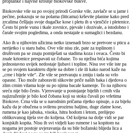
proplanke i najviše krošnje biokovske bukve.
Biokovske vile su po svojoj prirodi Gorske vile, zavlače se u jame i
pećine, pokazuju se na polama (liticama) krševite planine kako pred
zrcalima češljaju svoje dugačke kose i pletu ih u vjenčiće i pletenice.
Često bi prele vunu i tkale zovnice, pjevale i dozivale, a istodobno i
čarale svojim pogledima, a onda nestajale u sumaglici i bezdanu.
Ako ih u njihovim užicima netko iznenadi brzo se pretvore u pticu a
nerijetko i u staru babu. Ove vile nisu zle, pate za toplinom i
društvom pa se znaju pomiješati sa stadima koza i ovaca. Često bi
znale kriomice prespavati uz čobane. To su nježna bića kojima
jednostavno uvijek nedostaje ljubavi i topline. Nisu sve vile iste pa
se po svojem karakteru dijele na dobre i zle ili kako narod kaže na
„crne i bijele vile“. Zle vile se pretvaraju u zmiju i tada su vrlo
opasne. Tko može zaboraviti slikovite priče naših baka i djedova o
zlim crnim vilama koje su po njima bacale kamenje. To na njihovu
sreću nije bilo često. Vjerovanje u postojanje bijelih i crnih vila
najizraženije je bilo kod čobana koji su stoku čuvali po vrletima
Biokove. Crna vila se u narodnim pričama rijetko opisuje, a za bijelu
kažu da je obučena u svilenu prozirnu haljinu, duge zlatne kose,
rumena je kao jabuka, visoka, hitra hodom i letom, prelijepo
oblikovanog tijela sve do koljena. Od koljena na dolje vidi se par
konjskih kopita. Nisu ih svi vidjeli kao rumene i sa kopitom na
nogama jer postoje uvjeravanja da su bile božanski blijeda lica a