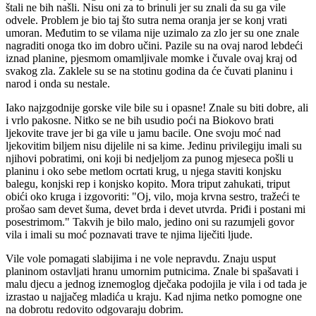
štali ne bih našli. Nisu oni za to brinuli jer su znali da su ga vile
odvele. Problem je bio taj što sutra nema oranja jer se konj vrati
umoran. Međutim to se vilama nije uzimalo za zlo jer su one znale
nagraditi onoga tko im dobro učini. Pazile su na ovaj narod lebdeći
iznad planine, pjesmom omamljivale momke i čuvale ovaj kraj od
svakog zla. Zaklele su se na stotinu godina da će čuvati planinu i
narod i onda su nestale.
Iako najzgodnije gorske vile bile su i opasne! Znale su biti dobre, ali
i vrlo pakosne. Nitko se ne bih usudio poći na Biokovo brati
ljekovite trave jer bi ga vile u jamu bacile. One svoju moć nad
ljekovitim biljem nisu dijelile ni sa kime. Jedinu privilegiju imali su
njihovi pobratimi, oni koji bi nedjeljom za punog mjeseca pošli u
planinu i oko sebe metlom ocrtati krug, u njega staviti konjsku
balegu, konjski rep i konjsko kopito. Mora triput zahukati, triput
obići oko kruga i izgovoriti: "Oj, vilo, moja krvna sestro, tražeći te
prošao sam devet šuma, devet brda i devet utvrda. Priđi i postani mi
posestrimom." Takvih je bilo malo, jedino oni su razumjeli govor
vila i imali su moć poznavati trave te njima liječiti ljude.
Vile vole pomagati slabijima i ne vole nepravdu. Znaju usput
planinom ostavljati hranu umornim putnicima. Znale bi spašavati i
malu djecu a jednog iznemoglog dječaka podojila je vila i od tada je
izrastao u najjačeg mladića u kraju. Kad njima netko pomogne one
na dobrotu redovito odgovaraju dobrim.