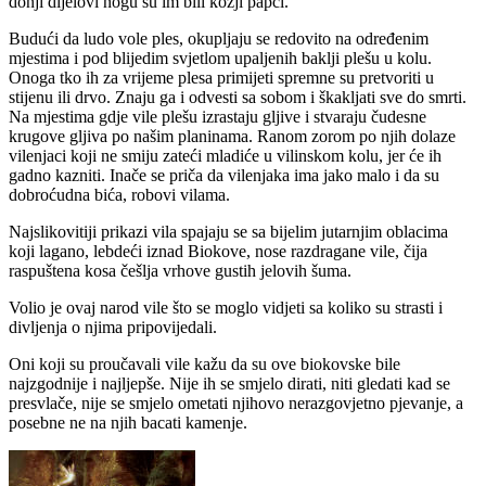
donji dijelovi nogu su im bili kozji papci.
Budući da ludo vole ples, okupljaju se redovito na određenim
mjestima i pod blijedim svjetlom upaljenih baklji plešu u kolu.
Onoga tko ih za vrijeme plesa primijeti spremne su pretvoriti u
stijenu ili drvo. Znaju ga i odvesti sa sobom i škakljati sve do smrti.
Na mjestima gdje vile plešu izrastaju gljive i stvaraju čudesne
krugove gljiva po našim planinama. Ranom zorom po njih dolaze
vilenjaci koji ne smiju zateći mladiće u vilinskom kolu, jer će ih
gadno kazniti. Inače se priča da vilenjaka ima jako malo i da su
dobroćudna bića, robovi vilama.
Najslikovitiji prikazi vila spajaju se sa bijelim jutarnjim oblacima
koji lagano, lebdeći iznad Biokove, nose razdragane vile, čija
raspuštena kosa češlja vrhove gustih jelovih šuma.
Volio je ovaj narod vile što se moglo vidjeti sa koliko su strasti i
divljenja o njima pripovijedali.
Oni koji su proučavali vile kažu da su ove biokovske bile
najzgodnije i najljepše. Nije ih se smjelo dirati, niti gledati kad se
presvlače, nije se smjelo ometati njihovo nerazgovjetno pjevanje, a
posebne ne na njih bacati kamenje.