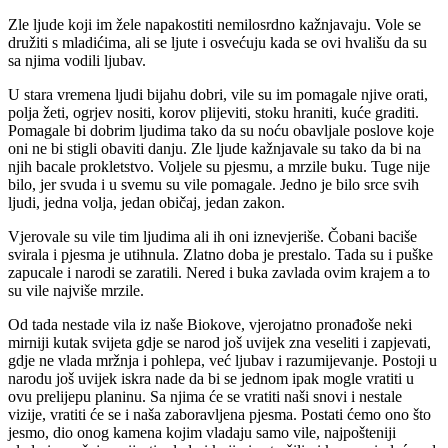
Zle ljude koji im žele napakostiti nemilosrdno kažnjavaju. Vole se
družiti s mladićima, ali se ljute i osvećuju kada se ovi hvališu da su
sa njima vodili ljubav.
U stara vremena ljudi bijahu dobri, vile su im pomagale njive orati,
polja žeti, ogrjev nositi, korov plijeviti, stoku hraniti, kuće graditi.
Pomagale bi dobrim ljudima tako da su noću obavljale poslove koje
oni ne bi stigli obaviti danju. Zle ljude kažnjavale su tako da bi na
njih bacale prokletstvo. Voljele su pjesmu, a mrzile buku. Tuge nije
bilo, jer svuda i u svemu su vile pomagale. Jedno je bilo srce svih
ljudi, jedna volja, jedan običaj, jedan zakon.
Vjerovale su vile tim ljudima ali ih oni iznevjeriše. Čobani baciše
svirala i pjesma je utihnula. Zlatno doba je prestalo. Tada su i puške
zapucale i narodi se zaratili. Nered i buka zavlada ovim krajem a to
su vile najviše mrzile.
Od tada nestade vila iz naše Biokove, vjerojatno pronađoše neki
mirniji kutak svijeta gdje se narod još uvijek zna veseliti i zapjevati,
gdje ne vlada mržnja i pohlepa, već ljubav i razumijevanje. Postoji u
narodu još uvijek iskra nade da bi se jednom ipak mogle vratiti u
ovu prelijepu planinu. Sa njima će se vratiti naši snovi i nestale
vizije, vratiti će se i naša zaboravljena pjesma. Postati ćemo ono što
jesmo, dio onog kamena kojim vladaju samo vile, najpošteniji