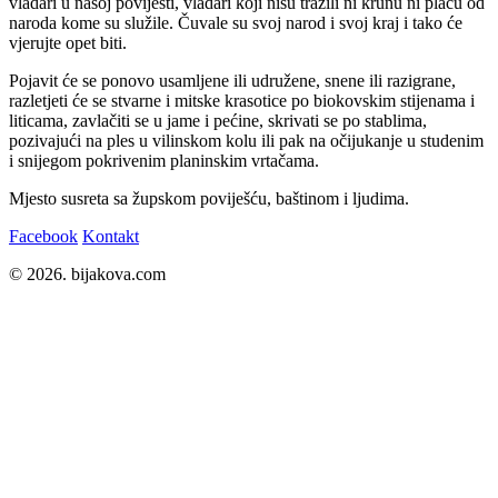
vladari u našoj povijesti, vladari koji nisu tražili ni krunu ni plaću od
naroda kome su služile. Čuvale su svoj narod i svoj kraj i tako će
vjerujte opet biti.
Pojavit će se ponovo usamljene ili udružene, snene ili razigrane,
razletjeti će se stvarne i mitske krasotice po biokovskim stijenama i
liticama, zavlačiti se u jame i pećine, skrivati se po stablima,
pozivajući na ples u vilinskom kolu ili pak na očijukanje u studenim
i snijegom pokrivenim planinskim vrtačama.
Mjesto susreta sa župskom poviješću, baštinom i ljudima.
Facebook
Kontakt
© 2026. bijakova.com